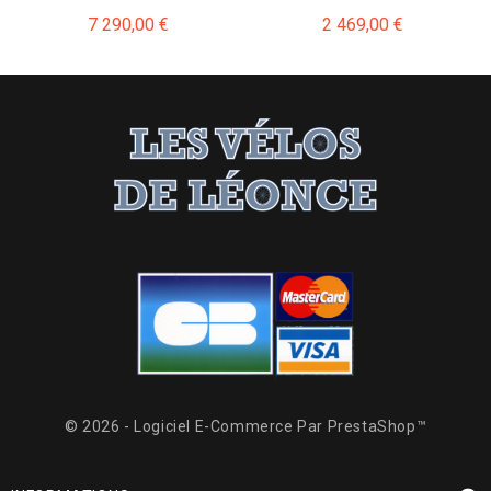
Prix
Prix
7 290,00 €
2 469,00 €
© 2026 - Logiciel E-Commerce Par PrestaShop™