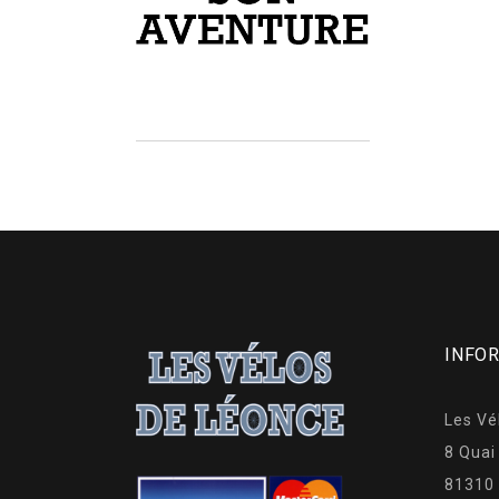
INFO
Les Vé
8 Quai
81310 