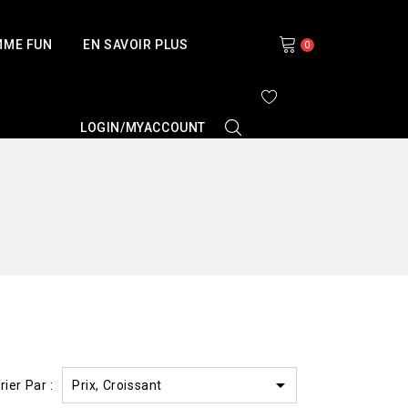
MME FUN
EN SAVOIR PLUS
0
LOGIN/MYACCOUNT

Prix, Croissant
rier Par :