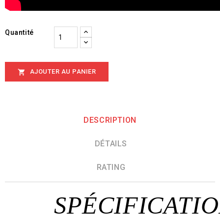
Quantité
AJOUTER AU PANIER

DESCRIPTION
DÉTAILS
RATING
SPÉCIFICATI