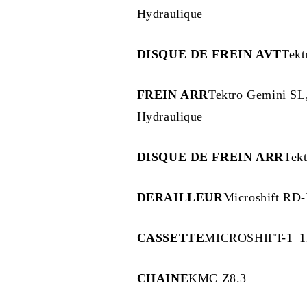
Hydraulique
DISQUE DE FREIN AVT
Tekt
FREIN ARR
Tektro Gemini SL,
Hydraulique
DISQUE DE FREIN ARR
Tek
DERAILLEUR
Microshift RD
CASSETTE
MICROSHIFT-1_1
CHAINE
KMC Z8.3