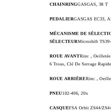
CHAINRING
GASGAS, 38 T
PEDALIER
GASGAS EC33, Alu
MÉCANISME DE SÉLECTI
SÉLECTEUR
Microshift TS39
ROUE AVANT
Rim: , Oeillet
6 Trous, Clé De Serrage Rapid
ROUE ARRIÈRE
Rim: , Oeill
PNEU
102-406, 20x
CASQUE
FSA Orbit ZS44/ZS4