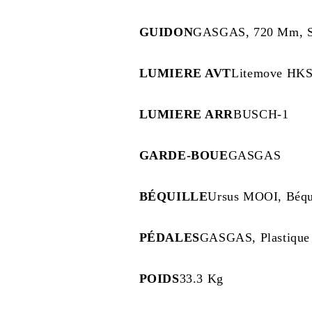
GUIDON
GASGAS, 720 Mm, Sw
LUMIERE AVT
Litemove HKS
LUMIERE ARR
BUSCH-1
GARDE-BOUE
GASGAS
BÉQUILLE
Ursus MOOI, Béqui
PÉDALES
GASGAS, Plastique
POIDS
33.3 Kg